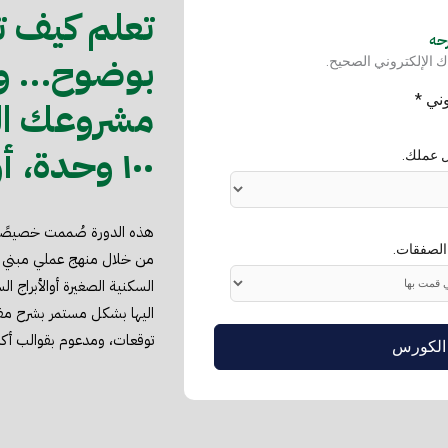
تعلم كیف تت
بوضوح… وت
 الإلكتروني الصحيح.
مشروعك الس
١٠٠ وحدة، أو برج سكني
ل عملك.
ھذه الدورة صُممت خصیصًا ل
الصفقات.
السكنیة الصغيرة أوالأبراج 
اليها بشكل مستمر بشرح مف
توقعات، ومدعوم بقوالب أكس
 الكورس