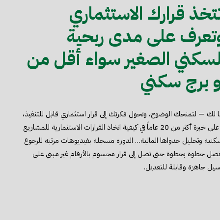
خذ قرارك الاستثماري
عرف على مدى ربحیة
كني الصغیر سواء أقل من
ك — لتمنحك الوضوح، وتحول فكرتك إلى قرار استثماري قابل للتنفیذ،
من خلال منھج عملي مبني على خبرة أكثر من 20 عاماً في كیفیة اتخاذ القرارات الاستثماریة للمشاریع
السكنية وتحلیل جدواھا المالیة… الدوره مسجلة بفيديوهات مرتبه للرجوع
صل خطوة بخطوة حتى تصل إلى قرار محسوم بالأرقام غیر مبني على
یل جاھزة وقابلة للتعدیل.